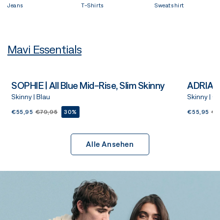
Jeans
T-Shirts
Sweatshirt
Mavi Essentials
NACHHALTIGKEIT
SOPHIE | All Blue Mid-Rise, Slim Skinny
ADRIANA
Skinny | Blau
Skinny | G
€55,95
€79,95
30%
€55,95
€7
Alle Ansehen