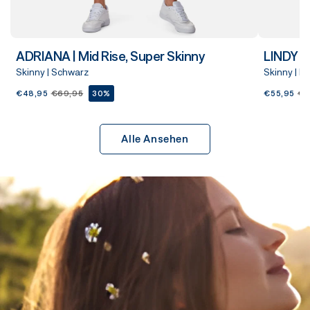
ADRIANA | Mid Rise, Super Skinny
LINDY |
Skinny | Schwarz
Skinny | D
€48,95
€69,95
30%
€55,95
€7
Alle Ansehen