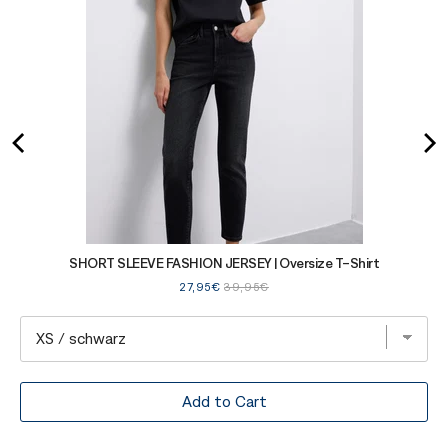
SHORT SLEEVE FASHION JERSEY | Oversize T-Shirt
Sale
Original
27,95€
39,95€
price
price
Add to Cart