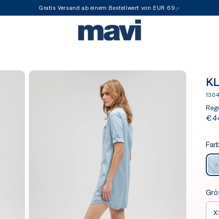
Gratis Versand ab einem Bestellwert von EUR 69,-
KL
130
Regu
€4
Far
Grö
X