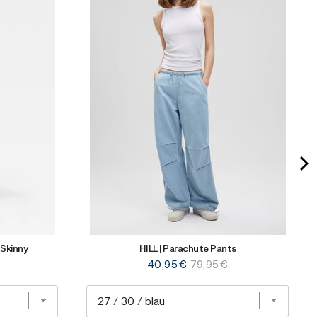
 Skinny
HILL | Parachute Pants
Sale
Original
40,95€
79,95€
price
price