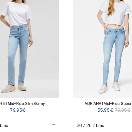
IE | Mid-Rise, Slim Skinny
ADRIANA | Mid-Rise, Super
Price
Sale
Original
79,95€
55,95€
79,95€
price
price