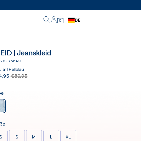
DE
0
EID | Jeanskleid
420-86849
lar | Hellblau
4,95
€89,95
be
ße
S
S
M
L
XL