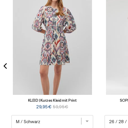
KLEID | Kurzes Kleid mit Print
SOPH
Sale
Original
29,95€
59,95€
price
price