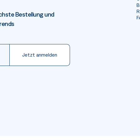
B
R
chste Bestellung und
F
Trends
Jetzt anmelden