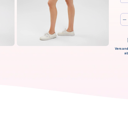
Versan
a