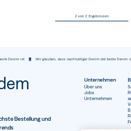
2 von 2 Ergebnissen
enim ist
Wir glauben, dass nachhaltiger Denim der beste Denim ist
 dem
Unternehmen
B
Über uns
S
Jobs
R
Unternehmen
a
V
B
R
chste Bestellung und
F
Trends