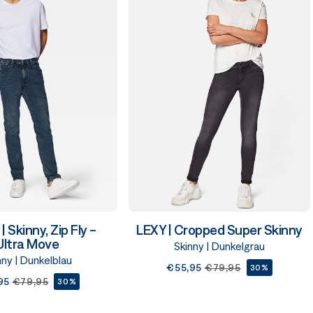
 Skinny, Zip Fly -
LEXY | Cropped Super Skinny
Ultra Move
Skinny | Dunkelgrau
nny | Dunkelblau
€55,95
€79,95
30%
95
€79,95
30%