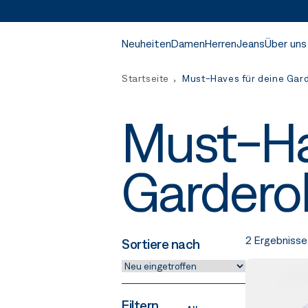
Neuheiten
Damen
Herren
Jeans
Über uns
Startseite
Must-Haves für deine Gar
Must-Ha
Gardero
2 Ergebnisse
Sortiere nach
Filtern