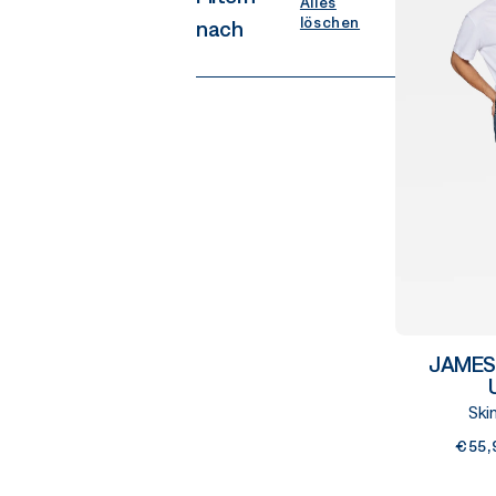
Alles
löschen
nach
JAMES |
Ski
€55,