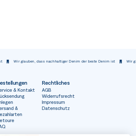
Wir glauben, dass nachhaltiger Denim der beste Denim ist
Wir glauben,
estellungen
Rechtliches
ervice & Kontakt
AGB
ücksendung
Widerrufsrecht
nlegen
Impressum
ersand &
Datenschutz
ezahlarten
etoure
AQ