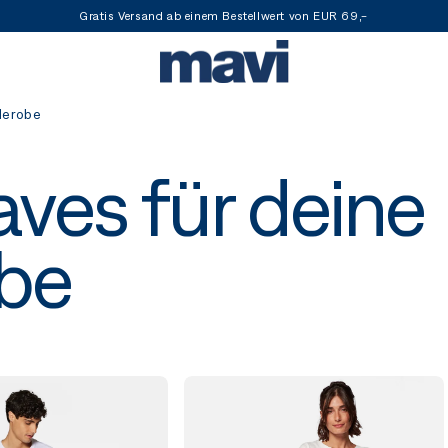
Gratis Versand ab einem Bestellwert von EUR 69,-
derobe
ves für deine
be