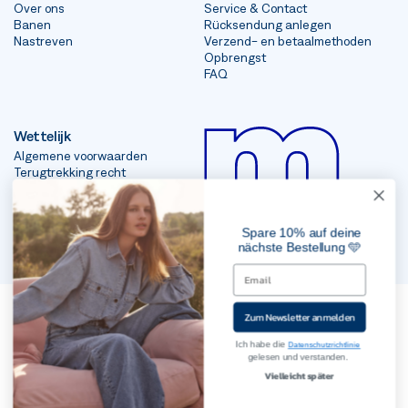
Over ons
Service & Contact
Banen
Rücksendung anlegen
Nastreven
Verzend- en betaalmethoden
Opbrengst
FAQ
Wettelijk
Algemene voorwaarden
Terugtrekking recht
afdrukken
Gegevensbescherming
Spare 10% auf deine
nächste Bestellung 🩵
2023, Mavi Jeans Inc. Alle rechten voorbehouden
Zum Newsletter anmelden
Ich habe die
Datenschutzrichtlinie
gelesen und verstanden.
Vielleicht später