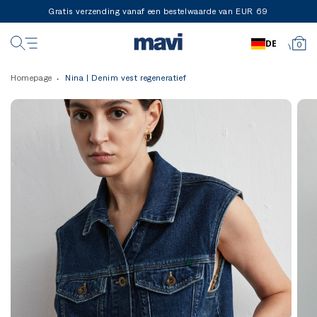
Gratis verzending vanaf een bestelwaarde van EUR 69
DE
0
Homepage
Nina | Denim vest regeneratief