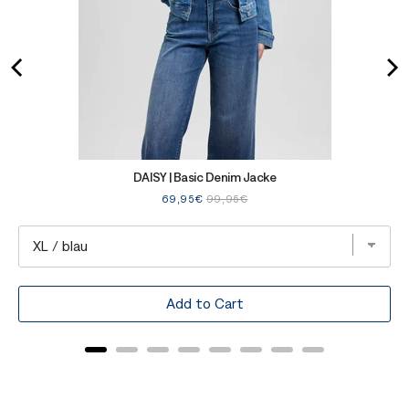
DAISY | Basic Denim Jacke
Sale
Original
69,95€
99,95€
price
price
Add to Cart