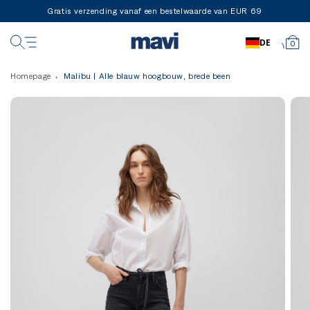
Gratis verzending vanaf een bestelwaarde van EUR 69
DE
0
Homepage
Malibu | Alle blauw hoogbouw, brede been