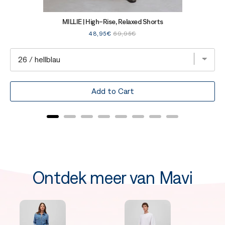
MILLIE | High-Rise, Relaxed Shorts
Sale
Original
48,95€
69,95€
price
price
Add to Cart
Ontdek meer van Mavi