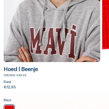
Hoed | Beenje
198968-34329
Rood
€12,95
Kleur