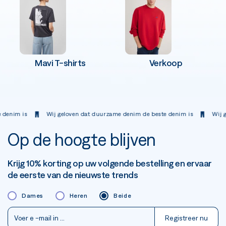
Mavi T-shirts
Verkoop
 is
Wij geloven dat duurzame denim de beste denim is
Wij geloven
Op de hoogte blijven
Krijg 10% korting op uw volgende bestelling en ervaar
de eerste van de nieuwste trends
Dames
Heren
Beide
Registreer nu