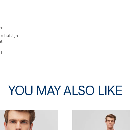
rm
n halslijn
it
 L
YOU MAY ALSO LIKE