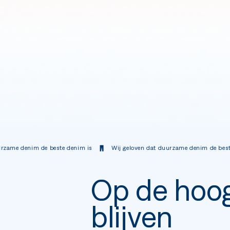
m de beste denim is
Wij geloven dat duurzame denim de beste denim is
Op de hoo
blijven