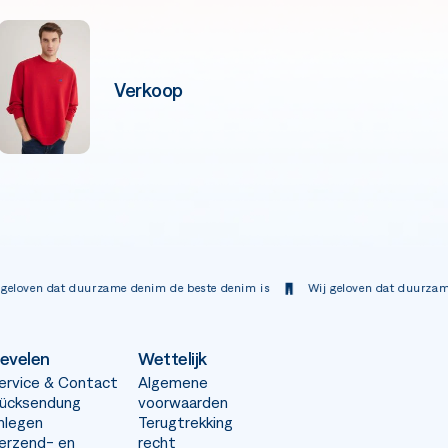
Verkoop
t duurzame denim de beste denim is
Wij geloven dat duurzame denim de 
evelen
Wettelijk
ervice & Contact
Algemene
ücksendung
voorwaarden
nlegen
Terugtrekking
erzend- en
recht