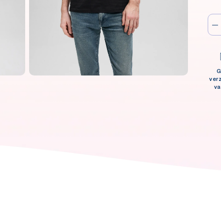
G
ver
va