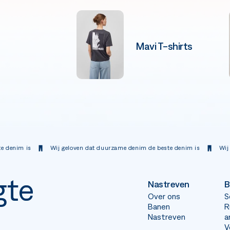
Mavi T-shirts
Wij geloven dat duurzame denim de beste denim is
Wij geloven da
gte
Nastreven
B
Over ons
S
Banen
R
Nastreven
a
V