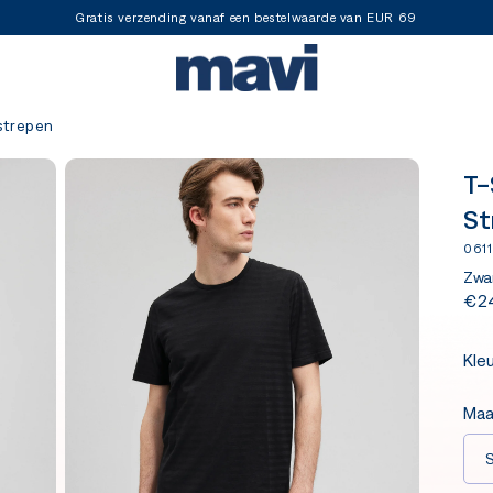
Gratis verzending vanaf een bestelwaarde van EUR 69
 strepen
T-
St
061
Zwa
€2
Kle
Maa