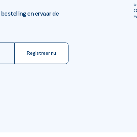
b
O
 bestelling en ervaar de
F
Registreer nu