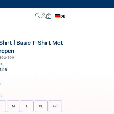
DE
0
Shirt | Basic T-Shirt Met
repen
1832-900
rt
4,95
ur
t
S
M
L
XL
Xxl