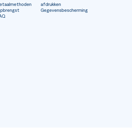
etaalmethoden
afdrukken
pbrengst
Gegevensbescherming
AQ