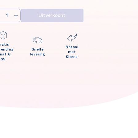
Uitverkocht
ratis
Betaal
zending
Snelle
met
naf €
levering
Klarna
69