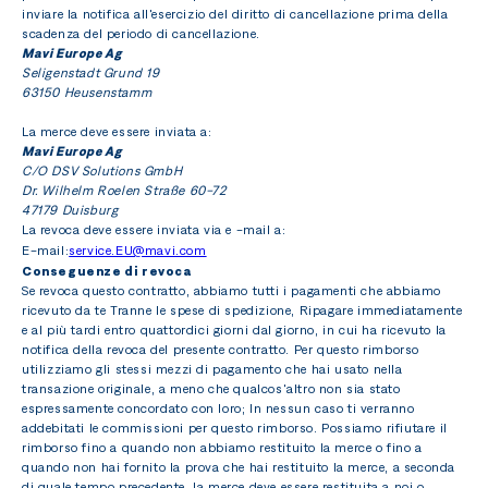
inviare la notifica all'esercizio del diritto di cancellazione prima della
scadenza del periodo di cancellazione.
Mavi Europe Ag
Seligenstadt Grund 19
63150 Heusenstamm
La merce deve essere inviata a:
Mavi Europe Ag
C/O DSV Solutions GmbH
Dr. Wilhelm Roelen Straße 60-72
47179 Duisburg
La revoca deve essere inviata via e -mail a:
E-mail:
service.EU@mavi.com
Conseguenze di revoca
Se revoca questo contratto, abbiamo tutti i pagamenti che abbiamo
ricevuto da te
Tranne le spese di spedizione,
Ripagare immediatamente
e al più tardi entro quattordici giorni dal giorno, in cui ha ricevuto la
notifica della revoca del presente contratto. Per questo rimborso
utilizziamo gli stessi mezzi di pagamento che hai usato nella
transazione originale, a meno che qualcos'altro non sia stato
espressamente concordato con loro; In nessun caso ti verranno
addebitati le commissioni per questo rimborso. Possiamo rifiutare il
rimborso fino a quando non abbiamo restituito la merce o fino a
quando non hai fornito la prova che hai restituito la merce, a seconda
di quale tempo precedente, la merce deve essere restituita a noi o