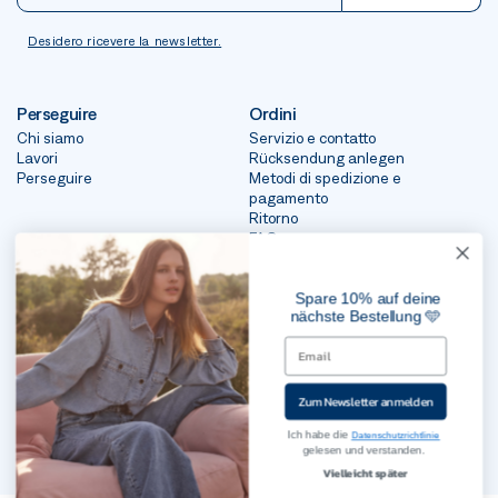
Desidero ricevere la newsletter.
Perseguire
Ordini
Chi siamo
Servizio e contatto
Lavori
Rücksendung anlegen
Perseguire
Metodi di spedizione e
pagamento
Ritorno
FAQ
Spare 10% auf deine
Legale
nächste Bestellung 🩵
Termini e Condizioni
Diritto di ritiro
impronta
Protezione dei dati
Zum Newsletter anmelden
Ich habe die
Datenschutzrichtlinie
gelesen und verstanden.
Vielleicht später