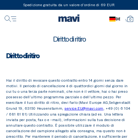
Spedizione gratuita da un valore d'ordine di 69 EUR
DE
0
Diritto di ritiro
Diritto di ritiro
Hai il diritto di revocare questo contratto entro 14 giorni senza dare
motivi. Il periodo di cancellazione è di quattordici giorni dal giorno in
cui tu o una terza parte nominati, che non è il vettore, hai o hai preso
possesso dell'ultimo programma parziale o dell'ultimo pezzo. Per
esercitare il tuo diritto di ritiro, devi farlo
(Mavi Europe AG,
Seligenstadt
Grund 19, 63150 Heusenstamm,
service.EU@mavi.com
,
+49 (0) 6 104
/ 681 81 81)
Utilizzando una spiegazione chiara (ad es. Una lettera
inviata per posta, fax o e -mail), informazioni sulla tua decisione di
annullare questo contratto. È possibile utilizzare il modulo di
cancellazione del campione allegato alla consegna, ma questo non è
prescritto. Per mantenere il periodo di cancellazione, è sufficiente per