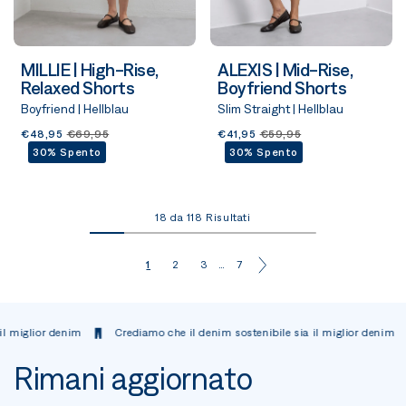
MILLIE | High-Rise,
ALEXIS | Mid-Rise,
Relaxed Shorts
Boyfriend Shorts
Boyfriend | Hellblau
Slim Straight | Hellblau
€48,95
€69,95
€41,95
€59,95
30% Spento
30% Spento
18 da 118 Risultati
1
2
3
…
7
 denim
Crediamo che il denim sostenibile sia il miglior denim
Credia
Rimani aggiornato