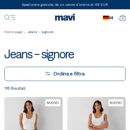
Spedizione gratuita da un valore d'ordine di 69 EUR
DE
0
Home page
Jeans - signore
Jeans - signore
Ordina e filtra
118 Risultati
NUOVO
NUOVO