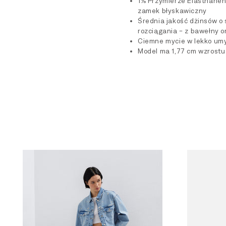
1% Przymierze Elasthanehh
zamek błyskawiczny
Średnia jakość dżinsów o 
rozciągania - z bawełny o
Ciemne mycie w lekko um
Model ma 1,77 cm wzrostu 