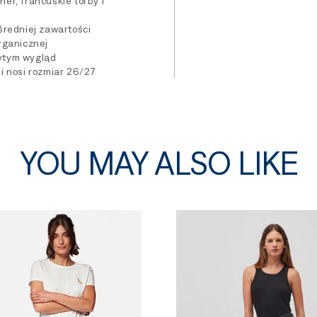
er, francuskie torby i
średniej zawartości
rganicznej
ytym wygląd
i nosi rozmiar 26/27
YOU MAY ALSO LIKE