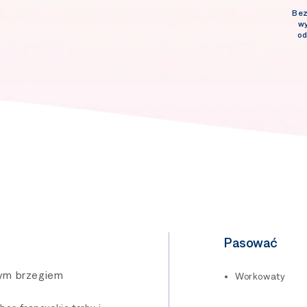
Bez
w
od
Pasować
nym brzegiem
Workowaty