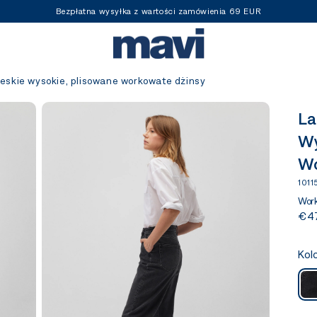
Bezpłatna wysyłka z wartości zamówienia 69 EUR
ieskie wysokie, plisowane workowate dżinsy
La
Wy
Wo
101
Work
€4
Kol