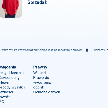
Sprzedaż
wnoważony dżins jest najlepszym dżinsem
Uważamy, że zrównoważony 
więcenia
Prawny
sługa i kontakt
Warunki
ücksendung
Prawo do
nlegen
wycofania
etody wysyłki i
odcisk
łatności
Ochrona danych
owrót
AQ