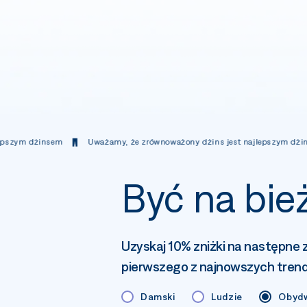
Uważamy, że zrównoważony dżins jest najlepszym dżinsem
Uważa
Być na bie
Uzyskaj 10% zniżki na następne 
pierwszego z najnowszych tren
Damski
Ludzie
Obyd