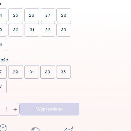
a
4
25
26
27
28
9
30
31
32
33
4
gość
7
29
31
33
35
7
Wyprzedane