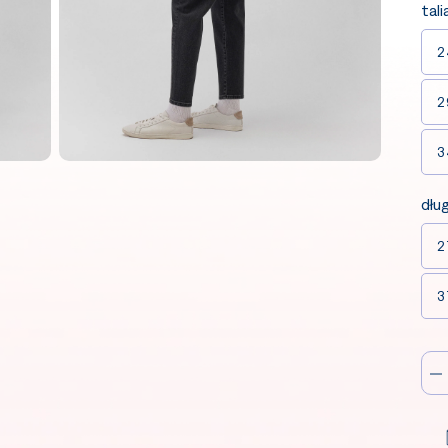
tali
2
2
3
dłu
2
3