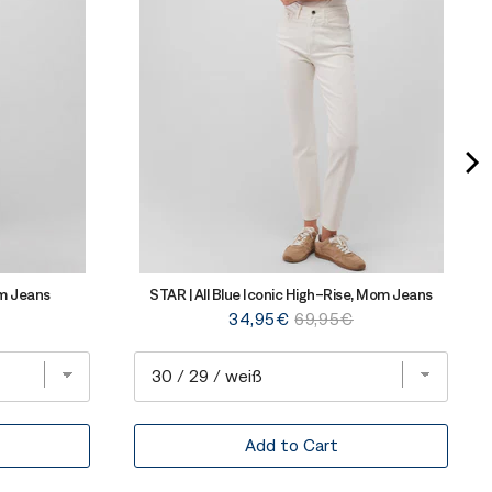
om Jeans
STAR | All Blue Iconic High-Rise, Mom Jeans
Sale
Original
34,95€
69,95€
price
price
Add to Cart