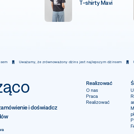
T-shirty Mavi
my, że zrównoważony dżins jest najlepszym dżinsem
Uważamy, że zró
żąco
Realizować
Ś
O nas
U
Praca
R
Realizować
a
zamówienie i doświadcz
M
p
dów
P
F
wa