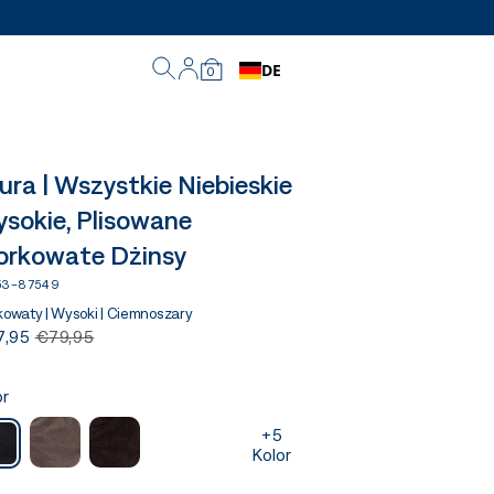
DE
0
ura | Wszystkie Niebieskie
sokie, Plisowane
rkowate Dżinsy
153-87549
owaty | Wysoki | Ciemnoszary
7,95
€79,95
or
+5
Kolor