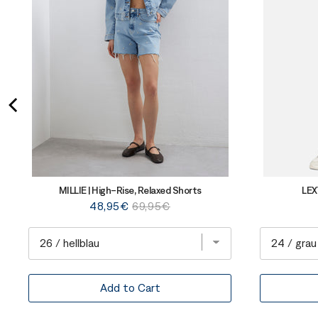
MILLIE | High-Rise, Relaxed Shorts
LEX
Sale
Original
48,95€
69,95€
price
price
Add to Cart