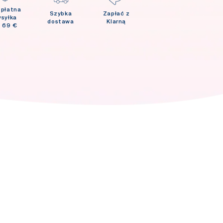
płatna
Szybka
Zapłać z
ysyłka
dostawa
Klarną
 69 €