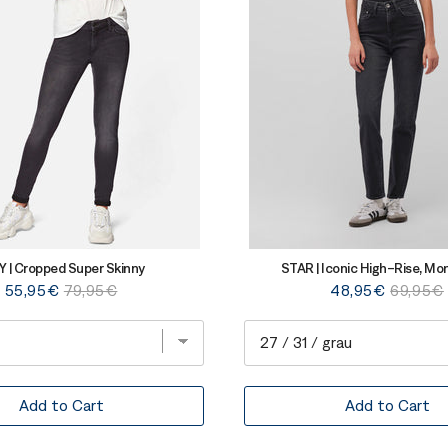
Y | Cropped Super Skinny
STAR | Iconic High-Rise, M
Sale
Original
Sale
Original
55,95€
79,95€
48,95€
69,95€
price
price
price
price
Add to Cart
Add to Cart