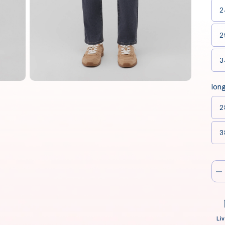
2
2
3
lon
2
3
Li