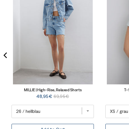
MILLIE | High-Rise, Relaxed Shorts
T-S
Sale
Original
48,95€
69,95€
price
price