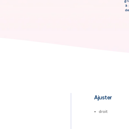
gr
à 
de
Ajuster
droit