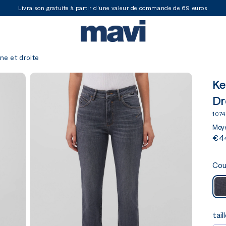
Livraison gratuite à partir d'une valeur de commande de 69 euros
e et droite
Ke
Dr
107
Moye
€4
Cou
tail