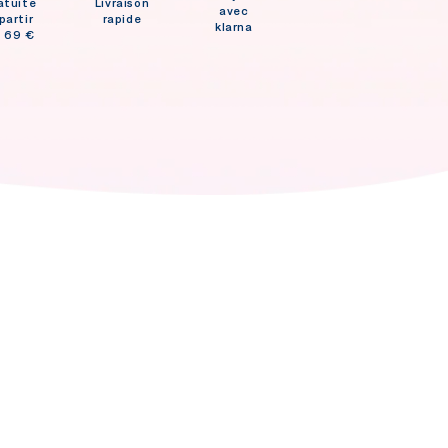
atuite
Livraison
avec
partir
rapide
klarna
 69 €