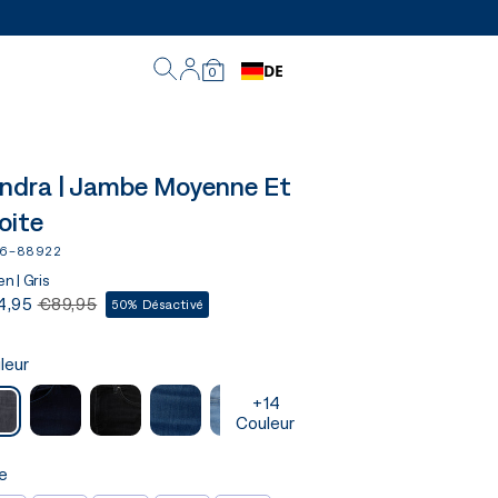
DE
0
ndra | Jambe Moyenne Et
oite
46-88922
n | Gris
4,95
€89,95
50% Désactivé
leur
+14
Couleur
le