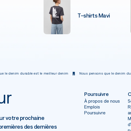
T-shirts Mavi
le est le meilleur denim
Nous pensons que le denim durable est le meill
ur
Poursuivre
O
À propos de nous
S
Emplois
R
Poursuivre
a
ur votre prochaine
M
d
remières des dernières
p