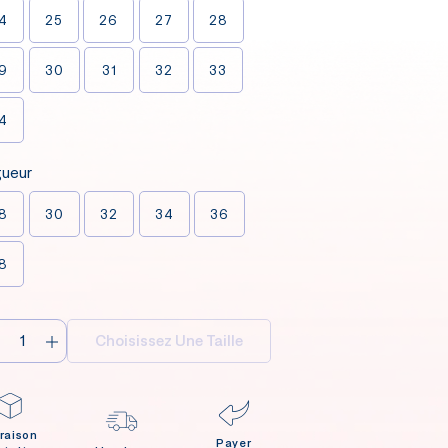
4
25
26
27
28
9
30
31
32
33
4
gueur
8
30
32
34
36
8
Choisissez Une Taille
vraison
Payer