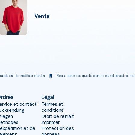
Vente
eur denim
Nous pensons que le denim durable est le meilleur denim
rdres
Légal
ervice et contact
Termes et
ücksendung
conditions
nlegen
Droit de retrait
éthodes
imprimer
'expédition et de
Protection des
aiement
données