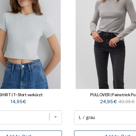
HIRT | T-Shirt verkürzt
PULLOVER | Feinstrick Pul
Price
Sale
Original
14,95€
24,95€
49,95€
price
price