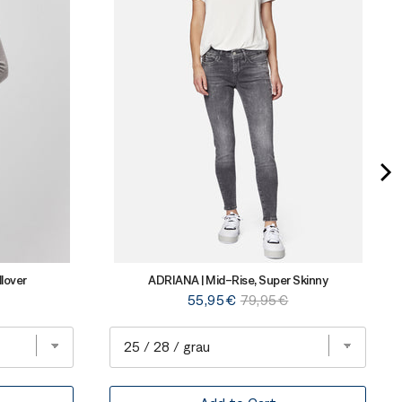
lover
ADRIANA | Mid-Rise, Super Skinny
Sale
Original
55,95€
79,95€
price
price