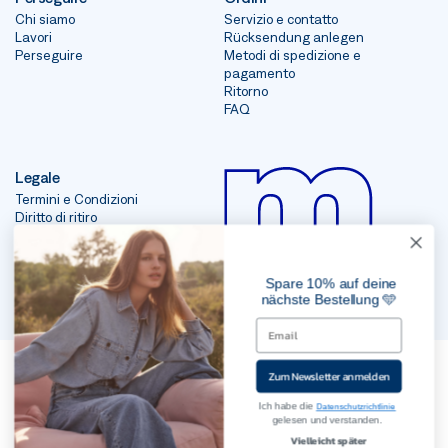
Chi siamo
Servizio e contatto
Lavori
Rücksendung anlegen
Perseguire
Metodi di spedizione e
pagamento
Ritorno
FAQ
Legale
Termini e Condizioni
Diritto di ritiro
impronta
Protezione dei dati
Spare 10% auf deine
nächste Bestellung 🩵
2023, Mavi Jeans Inc. Tutti i diritti riservati
Zum Newsletter anmelden
Ich habe die
Datenschutzrichtlinie
gelesen und verstanden.
Vielleicht später