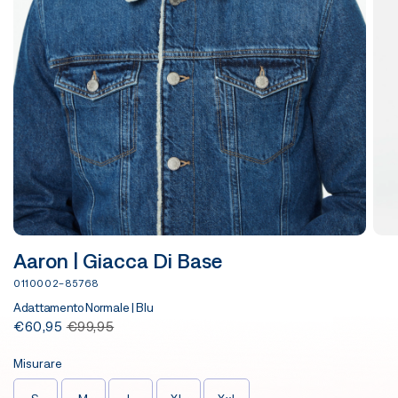
Aaron | Giacca Di Base
0110002-85768
Adattamento Normale | Blu
€60,95
€99,95
Misurare