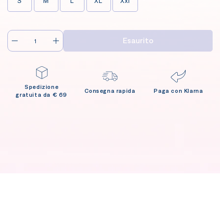
S
M
L
XL
Xxl
Esaurito
Spedizione
Consegna rapida
Paga con Klarna
gratuita da € 69