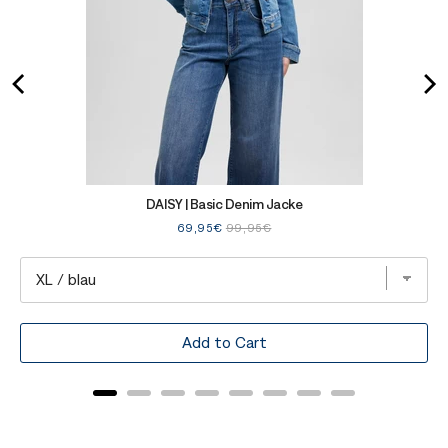
DAISY | Basic Denim Jacke
Sale
Original
69,95€
99,95€
price
price
Add to Cart