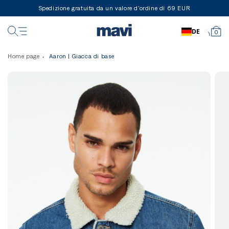
Spedizione gratuita da un valore d'ordine di 69 EUR
DE
0
Home page
Aaron | Giacca di base