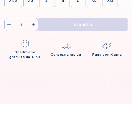
XXS
XS
S
M
L
XL
Xxl
Esaurito
Spedizione
Consegna rapida
Paga con Klarna
gratuita da € 69