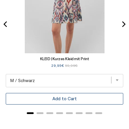
KLEID | Kurzes Kleid mit Print
Sale
Original
29,95€
59,95€
price
price
Add to Cart