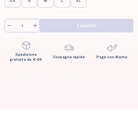
XS
S
M
L
XL
Esaurito
Spedizione
Consegna rapida
Paga con Klarna
gratuita da € 69