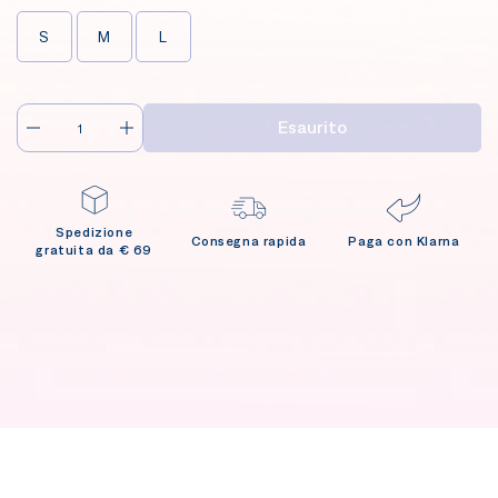
S
M
L
Esaurito
Spedizione
Consegna rapida
Paga con Klarna
gratuita da € 69