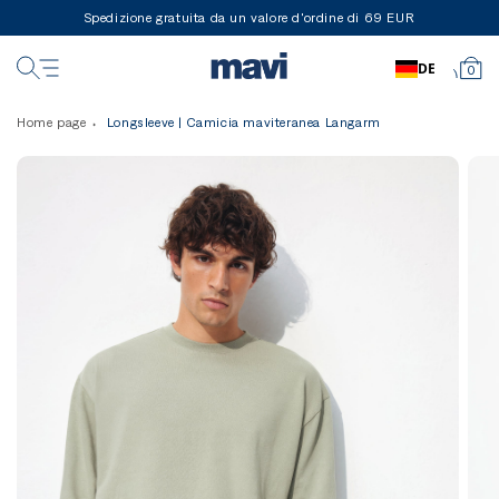
Spedizione gratuita da un valore d'ordine di 69 EUR
DE
0
Home page
Longsleeve | Camicia maviteranea Langarm