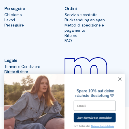
Perseguire
Ordini
Chi siamo
Servizio e contatto
Lavori
Rücksendung anlegen
Perseguire
Metodi di spedizione e
pagamento
Ritorno
FAQ
Legale
Termini e Condizioni
Diritto di ritiro
impronta
Protezione dei dati
Spare 10% auf deine
nächste Bestellung 🩵
2023, Mavi Jeans Inc. Tutti i diritti riservati
Zum Newsletter anmelden
Ich habe die
Datenschutzrichtlinie