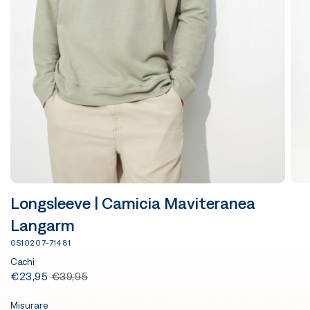
Longsleeve | Camicia Maviteranea
Langarm
0S10207-71481
Cachi
€23,95
€39,95
Misurare