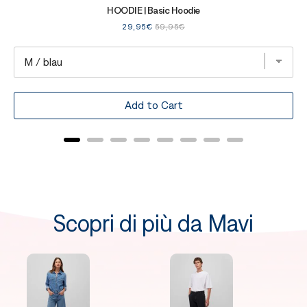
HOODIE | Basic Hoodie
Sale
Original
29,95€
59,95€
price
price
Add to Cart
Scopri di più da Mavi