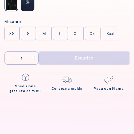
Misurare
XS
S
M
L
XL
Xxl
Xxxl
Esaurito
Spedizione
Consegna rapida
Paga con Klarna
gratuita da € 69