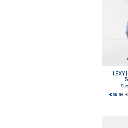
LEXY |
S
Sup
€55,95
€