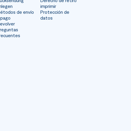
ücksendung
Derecho de retiro
nlegen
imprimir
étodos de envío
Protección de
 pago
datos
evolver
reguntas
recuentes