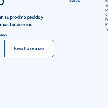
o
Buscar
R
a
M
y
n su próximo pedido y
D
timas tendencias
P
f
mbos
Registrarse ahora