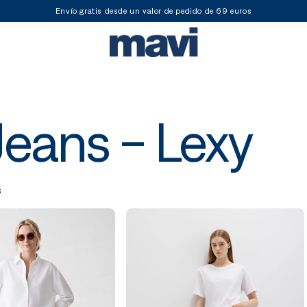
Envío gratis desde un valor de pedido de 69 euros
eans - Lexy
s