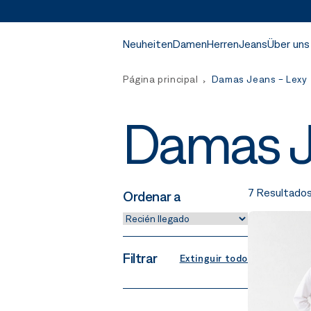
Neuheiten
Damen
Herren
Jeans
Über uns
Página principal
Damas Jeans - Lexy
Damas J
7 Resultado
Ordenar a
Filtrar
Extinguir todo