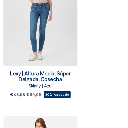
Lexy | Altura Media, Súper
Delgada, Cosecha
Skinny | Azul
€48,95
€69,95
30% Apagado