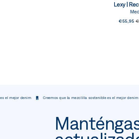
Lexy | Re
Medi
€55,95
€
or denim
Creemos que la mezclilla sostenible es el mejor denim
Cree
Manténga