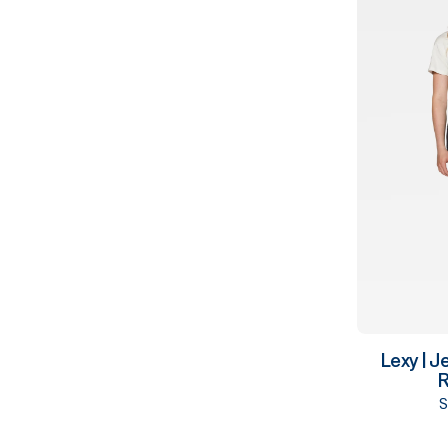
Lexy | 
R
S