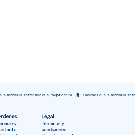
lla sostenible es el mejor denim
Creemos que la mezclilla sostenible es 
rdenes
Legal
ervicio y
Términos y
ontacto
condiciones