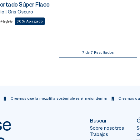
cortado Súper Flaco
o | Gris Oscuro
79,95
30% Apagado
7 de 7 Resultados
mos que la mezclilla sostenible es el mejor denim
Creemos que la mezcli
se
Buscar
Ó
Sobre nosotros
S
Trabajos
c